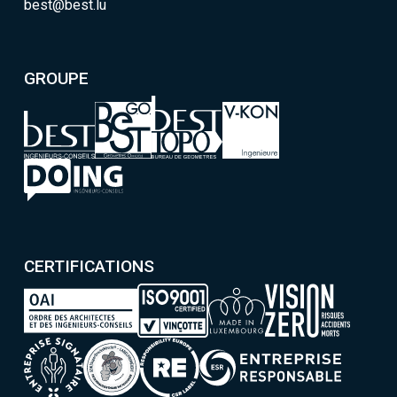
best@best.lu
GROUPE
CERTIFICATIONS