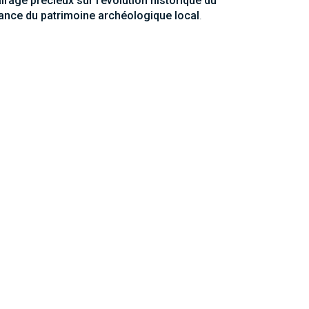
irage précieux sur l’évolution historique du
ance du patrimoine archéologique local
.