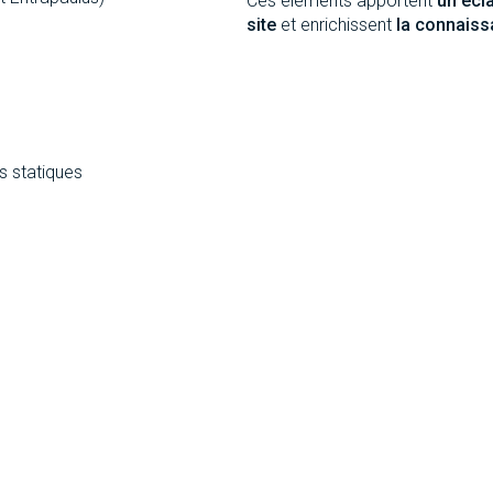
Ces éléments apportent
un écla
site
et enrichissent
la connaiss
s statiques