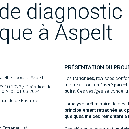
de diagnostic
que à Aspelt
PRÉSENTATION DU PROJ
spelt Strooss à Aspelt
Les
tranchées
, réalisées con
mettre au jour
un fossé parcell
 23.10.2023 / Opération de
puits
. Ces vestiges se concentr
2024 au 01.03.2024
munale de Frisange
L’
analyse préliminaire
de ces d
principalement rattachée aux
quelques indices remontant à 
t Entrapaulus)