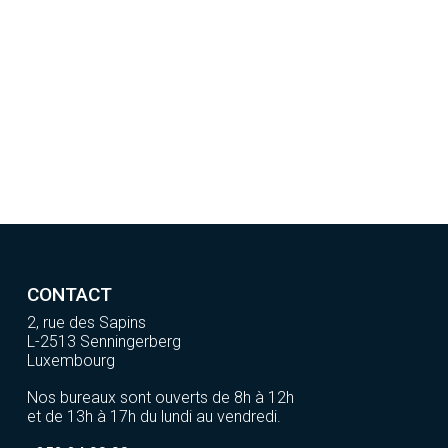
CONTACT
2, rue des Sapins
L-2513 Senningerberg
Luxembourg
Nos bureaux sont ouverts de 8h à 12h
et de 13h à 17h du lundi au vendredi.