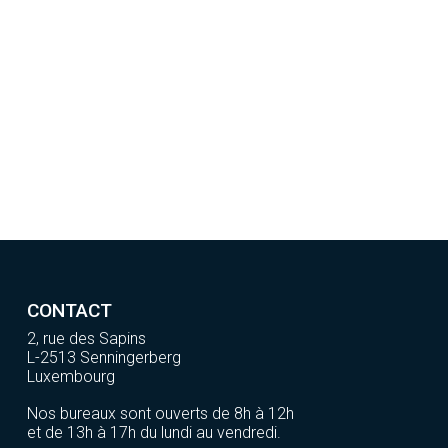
CONTACT
2, rue des Sapins
L-2513 Senningerberg
Luxembourg
Nos bureaux sont ouverts de 8h à 12h
et de 13h à 17h du lundi au vendredi.