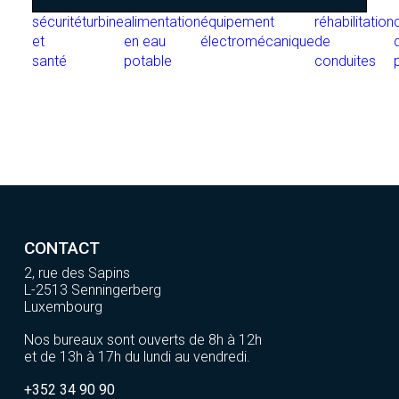
sécurité
turbine
alimentation
équipement
réhabilitation
et
en eau
électromécanique
de
santé
potable
conduites
CONTACT
2, rue des Sapins
L-2513 Senningerberg
Luxembourg
Nos bureaux sont ouverts de 8h à 12h
et de 13h à 17h du lundi au vendredi.
+352 34 90 90